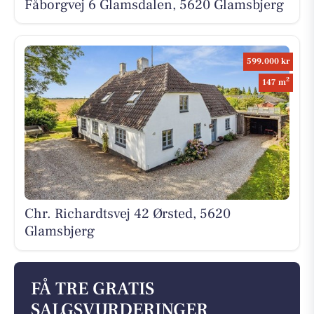
Fåborgvej 6 Glamsdalen, 5620 Glamsbjerg
599.000 kr
2
147 m
Chr. Richardtsvej 42 Ørsted, 5620
Glamsbjerg
FÅ TRE GRATIS
SALGSVURDERINGER