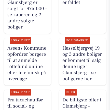
Glamsbjerg er
er faldet
solgt for 975.000 -
se køberen og 2
andre solgte
boliger
LOKALT NYT
BOLIGMARKED
Assens Kommune
Hesselbjergvej 19
opfordrer borgere
og 3 andre boliger
til at anmelde
er kommet til salg
rottefund online
denne uge i
eller telefonisk på
Glamsbjerg - se
hverdage
boligerne her.
LOKALT NYT
BILER
Fra taxachauffør
De billigste biler i
til social- og
Glamsbjerg -