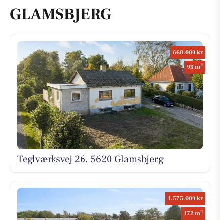
GLAMSBJERG
660.000 kr
2
93 m
Teglværksvej 26, 5620 Glamsbjerg
1.575.000 kr
2
172 m