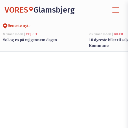
VORES
Glamsbjerg
Seneste nyt ›
8 timer siden |
VEJRET
23 timer siden |
BILER
Sol og ro på vej gennem dagen
10 dyreste biler til s
Kommune