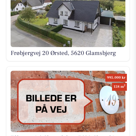
Frøbjergvej 20 Ørsted, 5620 Glamsbjerg
995.000 kr
2
158 m