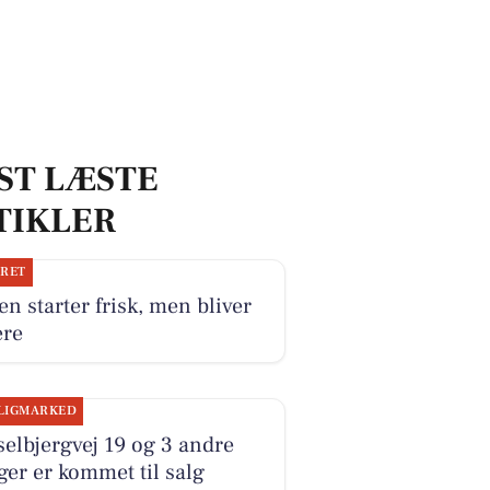
ST LÆSTE
TIKLER
JRET
n starter frisk, men bliver
ere
LIGMARKED
elbjergvej 19 og 3 andre
ger er kommet til salg