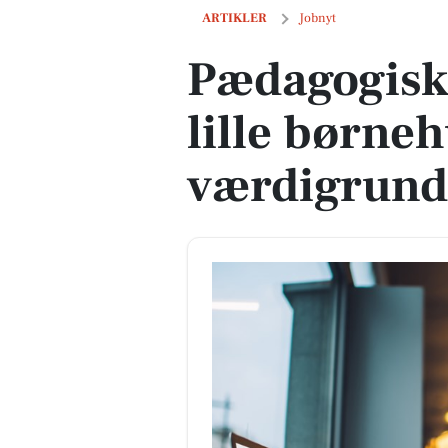
Pædagogisk leder søges til lille børn
ARTIKLER
Jobnyt
Pædagogisk 
lille børne
værdigrund