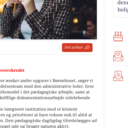
denn
boli
Del artikel
 overskredet
er ønsker andre opgaver i Børnehuset, søger vi
 ledelsesteam med den administrative leder, hvor
rollemodel i det pædagogiske arbejde, samt at
 skriftlige dokumentationsarbejde sideløbende
 integreret institution med et kristent
n og prioriterer at have voksne nok til altid at
arn. Den pædagogiske dagligdag tilrettelægges ud
 meget ude og bruger naturen aktivt.