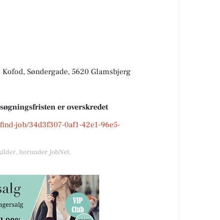
 Kofod, Søndergade, 5620 Glamsbjerg
nsøgningsfristen er overskredet
k/find-job/34d3f307-0af1-42e1-96e5-
kilder, herunder JobNet.