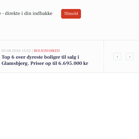
 -
direkte i din indbakke
Tilmeld
05-08-2026 13:02 |
BOLIGMARKED
05-08-2026 13:02
‹
›
Top 6 over dyreste boliger til salg i
Hesselbjergv
Glamsbjerg. Priser op til 6.695.000 kr
kommet til s
se boligerne