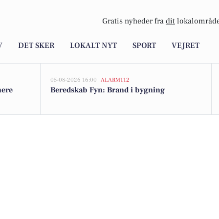
Gratis nyheder fra
dit
lokalområde
V
DET SKER
LOKALT NYT
SPORT
VEJRET
05-08-2026 16:00 |
ALARM112
nere
Beredskab Fyn: Brand i bygning