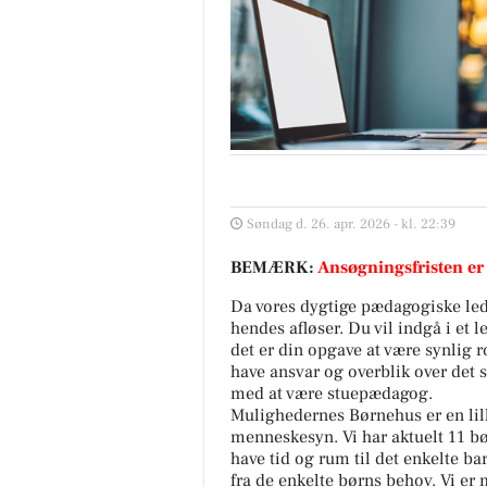
Søndag d. 26. apr. 2026 - kl. 22:39
BEMÆRK:
Ansøgningsfristen er
Da vores dygtige pædagogiske led
hendes afløser. Du vil indgå i et
det er din opgave at være synlig 
have ansvar og overblik over det
med at være stuepædagog.
Mulighedernes Børnehus er en lille
menneskesyn. Vi har aktuelt 11 bør
have tid og rum til det enkelte b
fra de enkelte børns behov. Vi er