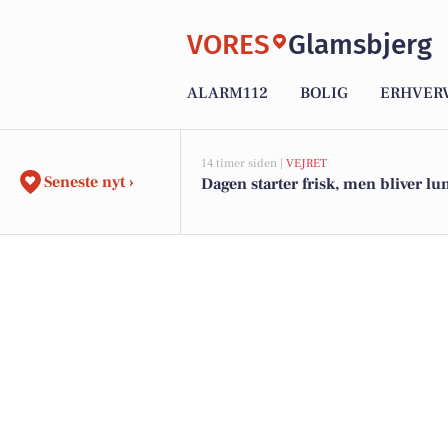
VORES
Glamsbjerg
ALARM112
BOLIG
ERHVER
14 timer siden |
VEJRET
Seneste nyt ›
Dagen starter frisk, men bliver lu