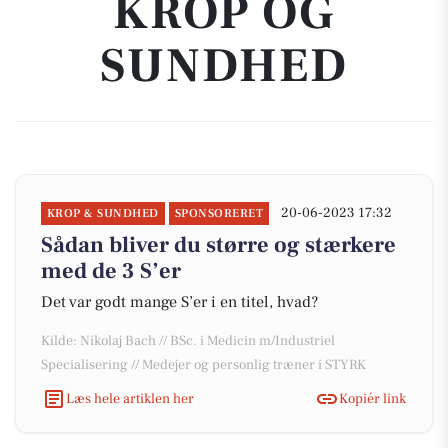
KROP OG
SUNDHED
20-06-2023 17:32
KROP & SUNDHED
SPONSORERET
Sådan bliver du større og stærkere
med de 3 S’er
Det var godt mange S’er i en titel, hvad?
Kilde: Nikolaj Bach // BSc. i Medicin m/Industriel
Specialisering // Medejer og personlig træner i STYRK
Læs hele artiklen her
Kopiér link