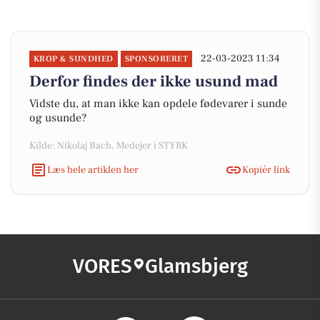
22-03-2023 11:34
KROP & SUNDHED
SPONSORERET
Derfor findes der ikke usund mad
Vidste du, at man ikke kan opdele fødevarer i sunde
og usunde?
Kilde: Nikolaj Bach, Medejer i STYRK
Læs hele artiklen her
Kopiér link
VORES
Glamsbjerg