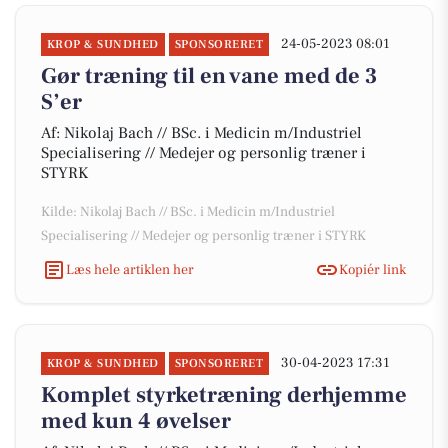
24-05-2023 08:01
KROP & SUNDHED
SPONSORERET
Gør træning til en vane med de 3
S’er
Af: Nikolaj Bach // BSc. i Medicin m/Industriel
Specialisering // Medejer og personlig træner i
STYRK
Kilde: Nikolaj Bach // BSc. i Medicin m/Industriel
Specialisering // Medejer og personlig træner i STYRK
Læs hele artiklen her
Kopiér link
30-04-2023 17:31
KROP & SUNDHED
SPONSORERET
Komplet styrketræning derhjemme
med kun 4 øvelser