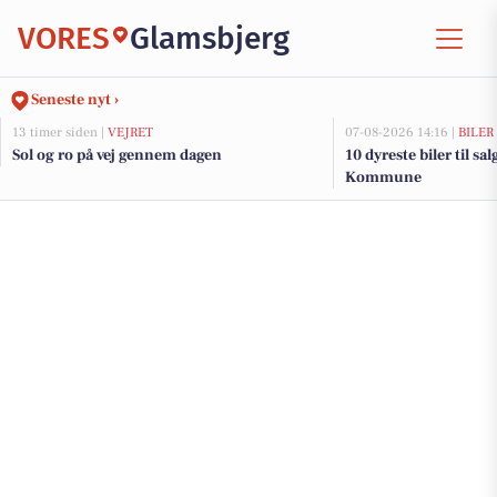
VORES
Glamsbjerg
Seneste nyt ›
13 timer siden |
VEJRET
07-08-2026 14:16 |
BILER
Sol og ro på vej gennem dagen
10 dyreste biler til s
Kommune