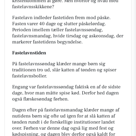
kristendommen at gøre. Men hvorfor og hvad med
fastelavnsskikkene?
Fastelavn indleder fastetiden frem mod påske.
Fasten varer 40 dage og slutter påskelørdag.
Perioden imellem tæller fastelavnssøndag,
fastelavnsmandag, hvide tirsdag og askeonsdag, der
markerer fastetidens begyndelse.
Fastelavnstiden
På fastelavnssøndag klæder mange børn sig
traditionen tro ud, slår katten af tønden og spiser
fastelavnsboller.
Engang var fastelavnssøndag faktisk en af de sidste
dage, hvor man måtte spise kød. Derfor hed dagen
også flæskesøndag førhen.
Dagen efter på fastelavnsmandag klæder mange af
nutidens børn sig ofte ud igen for at slå katten af
tønden rundt i de forskellige institutioner landet
over. Førhen var denne dag også lig med fest og
kødspisning, og dagen blev derfor også kaldt for