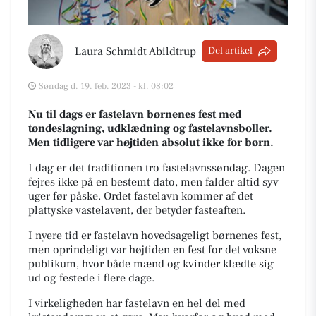
Laura Schmidt Abildtrup
Del artikel
Søndag d. 19. feb. 2023 - kl. 08:02
Nu til dags er fastelavn børnenes fest med
tøndeslagning, udklædning og fastelavnsboller.
Men tidligere var højtiden absolut ikke for børn.
I dag er det traditionen tro fastelavnssøndag. Dagen
fejres ikke på en bestemt dato, men falder altid syv
uger før påske. Ordet fastelavn kommer af det
plattyske
vastelavent
, der betyder fasteaften.
I nyere tid er fastelavn hovedsageligt børnenes fest,
men oprindeligt var højtiden en fest for det voksne
publikum, hvor både mænd og kvinder klædte sig
ud og festede i flere dage.
I virkeligheden har fastelavn en hel del med