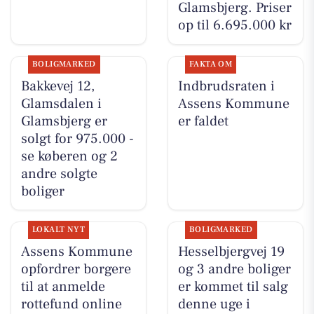
Glamsbjerg. Priser
op til 6.695.000 kr
BOLIGMARKED
FAKTA OM
Bakkevej 12,
Indbrudsraten i
Glamsdalen i
Assens Kommune
Glamsbjerg er
er faldet
solgt for 975.000 -
se køberen og 2
andre solgte
boliger
LOKALT NYT
BOLIGMARKED
Assens Kommune
Hesselbjergvej 19
opfordrer borgere
og 3 andre boliger
til at anmelde
er kommet til salg
rottefund online
denne uge i