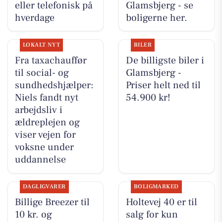
eller telefonisk på
Glamsbjerg - se
hverdage
boligerne her.
LOKALT NYT
BILER
Fra taxachauffør
De billigste biler i
til social- og
Glamsbjerg -
sundhedshjælper:
Priser helt ned til
Niels fandt nyt
54.900 kr!
arbejdsliv i
ældreplejen og
viser vejen for
voksne under
uddannelse
DAGLIGVARER
BOLIGMARKED
Billige Breezer til
Holtevej 40 er til
10 kr. og
salg for kun