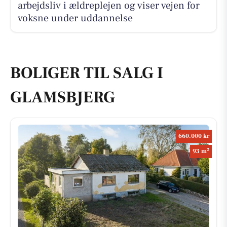
arbejdsliv i ældreplejen og viser vejen for
voksne under uddannelse
BOLIGER TIL SALG I
GLAMSBJERG
660.000 kr
2
93 m