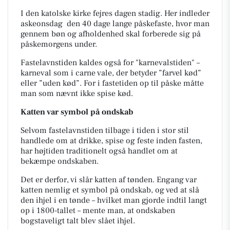
I den katolske kirke fejres dagen stadig. Her indleder
askeonsdag den 40 dage lange påskefaste, hvor man
gennem bøn og afholdenhed skal forberede sig på
påskemorgens under.
Fastelavnstiden kaldes også for "karnevalstiden" –
karneval som i
carne vale,
der betyder ”farvel kød”
eller ”uden kød”. For i fastetiden op til påske måtte
man som nævnt ikke spise kød.
Katten var symbol på ondskab
Selvom fastelavnstiden tilbage i tiden i stor stil
handlede om at drikke, spise og feste inden fasten,
har højtiden traditionelt også handlet om at
bekæmpe ondskaben.
Det er derfor, vi slår katten af tønden. Engang var
katten nemlig et symbol på ondskab, og ved at slå
den ihjel i en tønde – hvilket man gjorde indtil langt
op i 1800-tallet – mente man, at ondskaben
bogstaveligt talt blev slået ihjel.