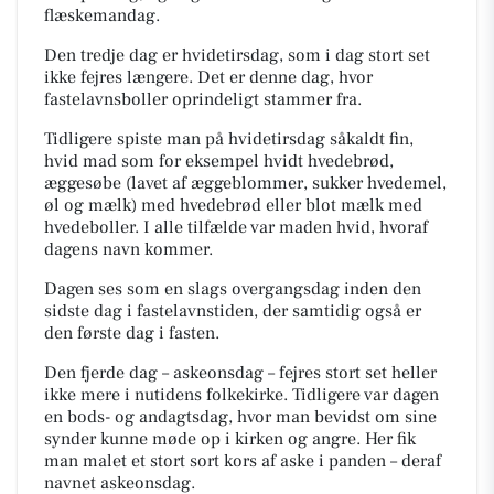
flæskemandag.
Den tredje dag er hvidetirsdag, som i dag stort set
ikke fejres længere. Det er denne dag, hvor
fastelavnsboller oprindeligt stammer fra.
Tidligere spiste man på hvidetirsdag såkaldt fin,
hvid mad som for eksempel hvidt hvedebrød,
æggesøbe (lavet af æggeblommer, sukker hvedemel,
øl og mælk) med hvedebrød eller blot mælk med
hvedeboller. I alle tilfælde var maden hvid, hvoraf
dagens navn kommer.
Dagen ses som en slags overgangsdag inden den
sidste dag i fastelavnstiden, der samtidig også er
den første dag i fasten.
Den fjerde dag – askeonsdag – fejres stort set heller
ikke mere i nutidens folkekirke. Tidligere var dagen
en bods- og andagtsdag, hvor man bevidst om sine
synder kunne møde op i kirken og angre. Her fik
man malet et stort sort kors af aske i panden – deraf
navnet askeonsdag.