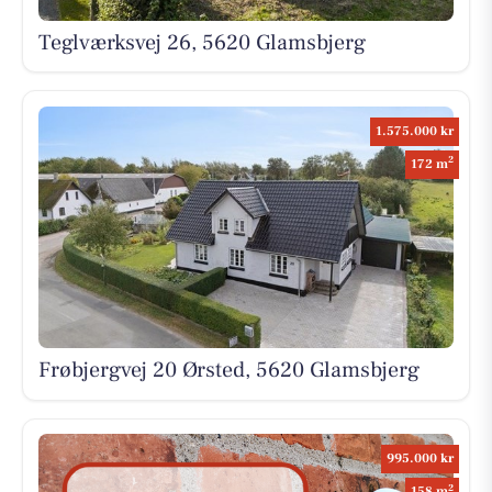
Teglværksvej 26, 5620 Glamsbjerg
1.575.000 kr
2
172 m
Frøbjergvej 20 Ørsted, 5620 Glamsbjerg
995.000 kr
2
158 m