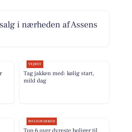
l salg i nærheden af Assens
VEJRET
r
Tag jakken med: kølig start,
mild dag
BOLIGMARKED
Top 6 over dyreste boliger til