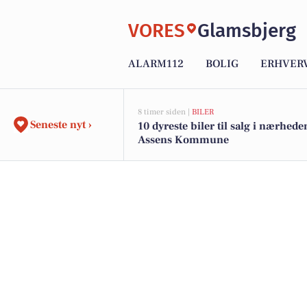
VORES
Glamsbjerg
ALARM112
BOLIG
ERHVER
8 timer siden |
BILER
Seneste nyt ›
10 dyreste biler til salg i nærhede
Assens Kommune