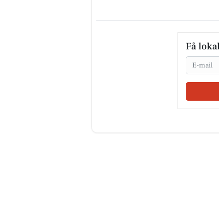
Få loka
Email