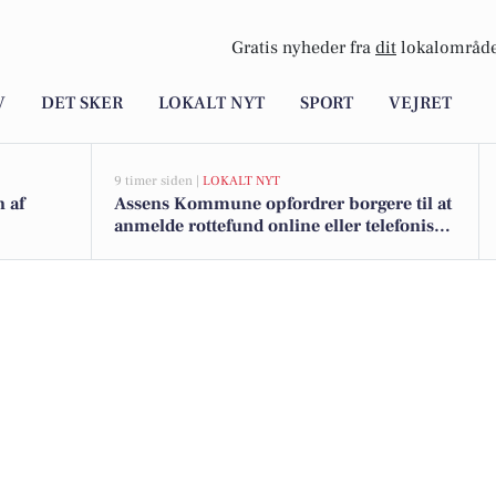
Gratis nyheder fra
dit
lokalområde
V
DET SKER
LOKALT NYT
SPORT
VEJRET
9 timer siden |
LOKALT NYT
n af
Assens Kommune opfordrer borgere til at
anmelde rottefund online eller telefonisk
på hverdage