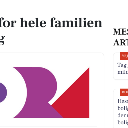
jerg
for hele familien
ME
g
AR
VE
Tag 
mil
BO
Hess
boli
denn
boli