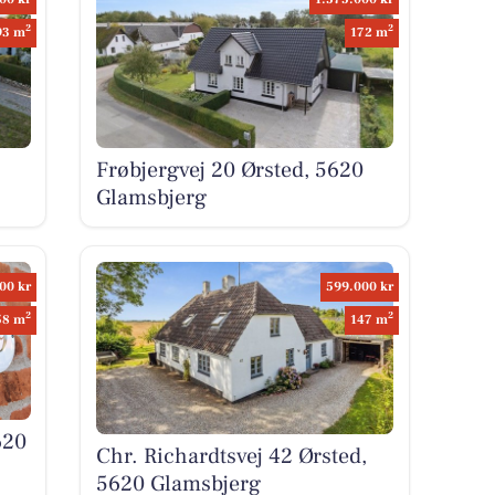
2
2
93 m
172 m
Frøbjergvej 20 Ørsted, 5620
Glamsbjerg
00 kr
599.000 kr
2
2
58 m
147 m
620
Chr. Richardtsvej 42 Ørsted,
5620 Glamsbjerg