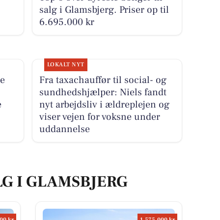
salg i Glamsbjerg. Priser op til
6.695.000 kr
LOKALT NYT
re
Fra taxachauffør til social- og
sundhedshjælper: Niels fandt
e
nyt arbejdsliv i ældreplejen og
viser vejen for voksne under
uddannelse
LG I GLAMSBJERG
00 kr
1.575.000 kr