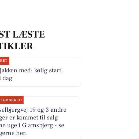
ST LÆSTE
TIKLER
JRET
jakken med: kølig start,
d dag
LIGMARKED
elbjergvej 19 og 3 andre
ger er kommet til salg
e uge i Glamsbjerg - se
gerne her.