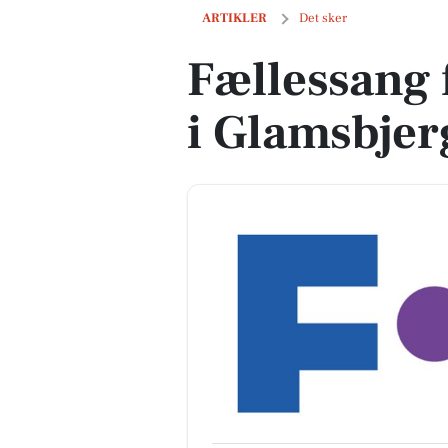
Fællessang for hele familien i Glamsb
ARTIKLER
Det sker
Fællessang 
i Glamsbjer