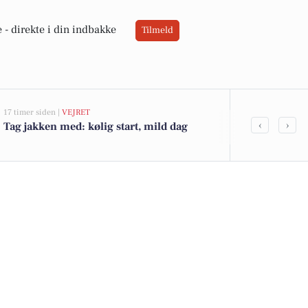
 -
direkte i din indbakke
Tilmeld
17 timer siden |
VEJRET
05-08-2026 16:00
‹
›
Tag jakken med: kølig start, mild dag
Beredskab F