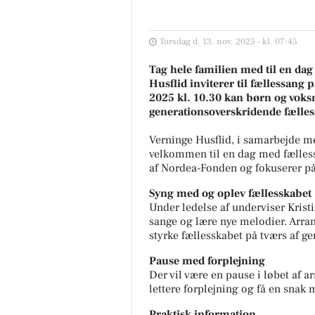
Torsdag d. 13. nov. 2025 - kl. 07:45
Tag hele familien med til en da
Husflid inviterer til fællessan
2025 kl. 10.30 kan børn og voks
generationsoverskridende fælles
Verninge Husflid, i samarbejde m
velkommen til en dag med fællessa
af Nordea-Fonden og fokuserer p
Syng med og oplev fællesskabet
Under ledelse af underviser Kristi
sange og lære nye melodier. Arra
styrke fællesskabet på tværs af g
Pause med forplejning
Der vil være en pause i løbet af a
lettere forplejning og få en snak
Praktisk information