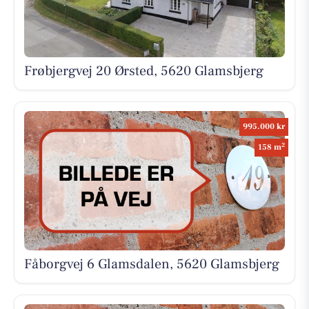
Frøbjergvej 20 Ørsted, 5620 Glamsbjerg
995.000 kr
2
158 m
Fåborgvej 6 Glamsdalen, 5620 Glamsbjerg