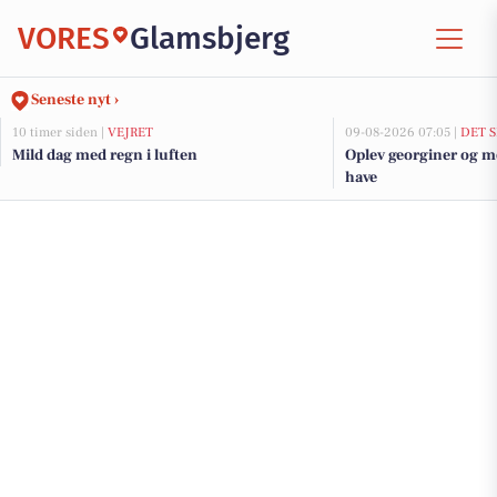
VORES
Glamsbjerg
Seneste nyt ›
10 timer siden |
VEJRET
09-08-2026 07:05 |
DET 
Mild dag med regn i luften
Oplev georginer og m
have