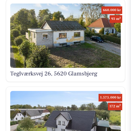
660.000 kr
2
93 m
Teglværksvej 26, 5620 Glamsbjerg
1.575.000 kr
2
172 m