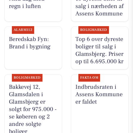
regn i luften
salg i nærheden af
Assens Kommune
ALARM112
BOLIGMARKED
Beredskab Fyn:
Top 6 over dyreste
Brand i bygning
boliger til salg i
Glamsbjerg. Priser
op til 6.695.000 kr
BOLIGMARKED
FAKTA OM
Bakkevej 12,
Indbrudsraten i
Glamsdalen i
Assens Kommune
Glamsbjerg er
er faldet
solgt for 975.000 -
se køberen og 2
andre solgte
boliger