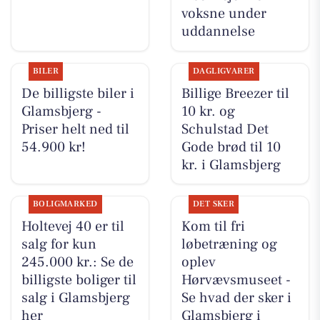
voksne under
uddannelse
BILER
DAGLIGVARER
De billigste biler i
Billige Breezer til
Glamsbjerg -
10 kr. og
Priser helt ned til
Schulstad Det
54.900 kr!
Gode brød til 10
kr. i Glamsbjerg
BOLIGMARKED
DET SKER
Holtevej 40 er til
Kom til fri
salg for kun
løbetræning og
245.000 kr.: Se de
oplev
billigste boliger til
Hørvævsmuseet -
salg i Glamsbjerg
Se hvad der sker i
her
Glamsbjerg i