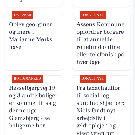
DET SKER
LOKALT NYT
Oplev georginer
Assens Kommune
og mere i
opfordrer borgere
Marianne Mørks
til at anmelde
have
rottefund online
eller telefonisk på
hverdage
BOLIGMARKED
LOKALT NYT
Hesselbjergvej 19
Fra taxachauffør
og 3 andre boliger
til social- og
er kommet til salg
sundhedshjælper:
denne uge i
Niels fandt nyt
Glamsbjerg - se
arbejdsliv i
boligerne her.
ældreplejen og
viser vejen for