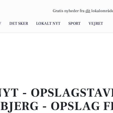
Gratis nyheder fra
dit
lokalområde
V
DET SKER
LOKALT NYT
SPORT
VEJRET
YT - OPSLAGSTAV
BJERG - OPSLAG F